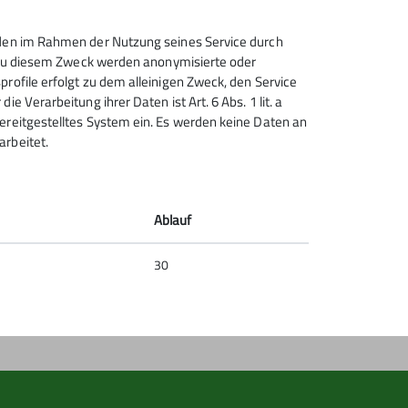
unden im Rahmen der Nutzung seines Service durch
n. Zu diesem Zweck werden anonymisierte oder
profile erfolgt zu dem alleinigen Zweck, den Service
e Verarbeitung ihrer Daten ist Art. 6 Abs. 1 lit. a
Sektion Solingen im Deutschen
bereitgestelltes System ein. Es werden keine Daten an
Alpenverein e.V.
arbeitet.
Stresemannstr.17
42719 Solingen
Telefon +4921222665165
Ablauf
30