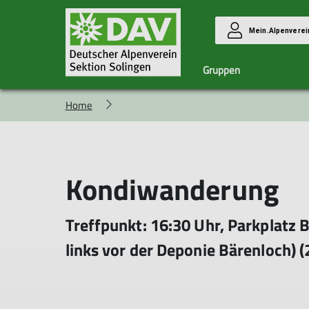
Mein.Alpenverei
Gruppen
Home
Familiengruppe
Das Team
Hochtourengruppe
Ehrenamt
Langstrecke
Berichte Hochtouren
Berichte LSW
Kondiwanderung
Treffpunkt: 16:30 Uhr, Parkplatz 
links vor der Deponie Bärenloch