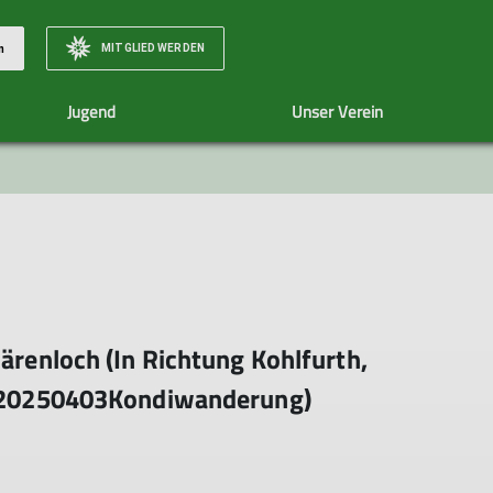
MITGLIED WERDEN
n
Jugend
Unser Verein
nwandern
Unsere Termine
Wandern15km+
Mitgliedschaft
Wandern
Naturerlebnisgr
Über Uns
Senioren
Bärenloch (In Richtung Kohlfurth,
) (20250403Kondiwanderung)