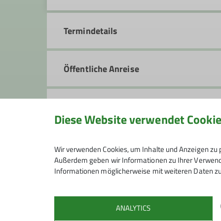
Termindetails
Öffentliche Anreise
Gruppe
Diese Website verwendet Cooki
Senioren Wandern
Wir verwenden Cookies, um Inhalte und Anzeigen zu p
Außerdem geben wir Informationen zu Ihrer Verwendu
Informationen möglicherweise mit weiteren Daten zu
Gruppenabende der Wanderer
Jeden ersten Dienstag im Monat um
ANALYTICS
Auskunft erteilt: Werner Lindenber