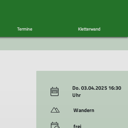
Termine
Kletterwand
uppe
Radlergruppe
Sektionsheft
Spieletreff
CRASHCAST
Wintergruppe
60+
Do. 03.04.2025 16:30
Uhr
Wandern
frei