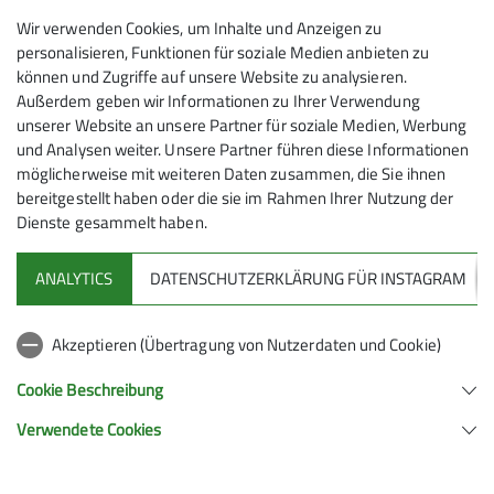
Wir verwenden Cookies, um Inhalte und Anzeigen zu
Ja
personalisieren, Funktionen für soziale Medien anbieten zu
können und Zugriffe auf unsere Website zu analysieren.
Außerdem geben wir Informationen zu Ihrer Verwendung
Gruppe
unserer Website an unsere Partner für soziale Medien, Werbung
und Analysen weiter. Unsere Partner führen diese Informationen
möglicherweise mit weiteren Daten zusammen, die Sie ihnen
Senioren Wandern
bereitgestellt haben oder die sie im Rahmen Ihrer Nutzung der
Dienste gesammelt haben.
ANALYTICS
DATENSCHUTZERKLÄRUNG FÜR INSTAGRAM
Gruppenabende der Wanderer
Jeden ersten Dienstag im Monat um
18:30 Uhr im Sektionszentrum
Akzeptieren (Übertragung von Nutzerdaten und Cookie)
Stresemannstr. 17 in Solingen-Wald
Cookie Beschreibung
Auskunft erteilt: Werner Lindenberg Tel.
Sektion
0212 – 42626
Verwendete Cookies
Sektion Solingen im Deutschen Alpenverein e.V.