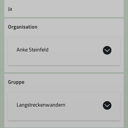
Ja
Organisation
Anke Steinfeld
+49 163 7727270
Gruppe
anke.steinfeld@solingen-alpin.de
Langstreckenwandern
Ämter
Wanderleiter/-in
Gruppenleiter/-in
Langstreckenwanderungen (LSW) sind