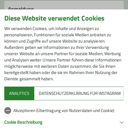
sportliche Wanderungen, auf denen meist
Anmeldung
zusätzlich noch Höhenmeter bewältigt
Diese Website verwendet Cookies
werden müssen. Wir bieten Euch drei
Anfrage senden
Kategorien: LSW light für Einsteiger – hier
Wir verwenden Cookies, um Inhalte und Anzeigen zu
personalisieren, Funktionen für soziale Medien anbieten zu
wandern wir ca. 21 km. LSW zwischen 25
Anmeldung ab / bis
können und Zugriffe auf unsere Website zu analysieren.
und 35 km sowie sehr sportliche LSW
Außerdem geben wir Informationen zu Ihrer Verwendung
plus ab 35 km. Ob Ausprobierer,
unserer Website an unsere Partner für soziale Medien, Werbung
10.09.2024 / 13.12.2024
sportlicher Wanderer oder
und Analysen weiter. Unsere Partner führen diese Informationen
Wanderverrückter, jeder ist eingeladen
möglicherweise mit weiteren Daten zusammen, die Sie ihnen
bei uns mitzuwandern. Gäste, die noch
Maximale Teilnehmeranzahl
bereitgestellt haben oder die sie im Rahmen Ihrer Nutzung der
kein DAV-Mitglied sind, sind ebenfalls
Dienste gesammelt haben.
herzlich willkommen!
20
Für alle Wanderungen gilt:
ANALYTICS
DATENSCHUTZERKLÄRUNG FÜR INSTAGRAM
Rucksackverpflegung, ausreichend
Wasser, ggf. Wanderstöcke, festes
Akzeptieren (Übertragung von Nutzerdaten und Cookie)
Schuhwerk, gute Kondition und die Bitte
um vorherige Anmeldung bei der
Cookie Beschreibung
Sektion