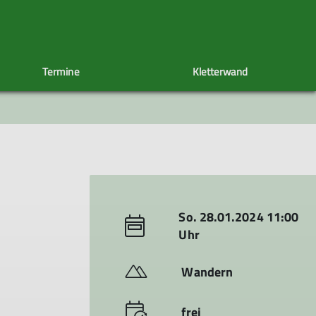
Termine
Kletterwand
uppe
Radlergruppe
Sektionsheft
Spieletreff
CRASHCAST
Wintergruppe
60+
So. 28.01.2024 11:00
Uhr
Wandern
frei