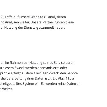
Zugriffe auf unsere Website zu analysieren.
d Analysen weiter. Unsere Partner führen diese
hrer Nutzung der Dienste gesammelt haben.
ingen-Wald
unden im Rahmen der Nutzung seines Service durch
n. Zu diesem Zweck werden anonymisierte oder
profile erfolgt zu dem alleinigen Zweck, den Service
e Verarbeitung ihrer Daten ist Art. 6 Abs. 1 lit. a
Sektion Solingen im Deutschen
bereitgestelltes System ein. Es werden keine Daten an
Alpenverein e.V.
arbeitet.
Stresemannstr.17
42719 Solingen
Telefon +4921222665165