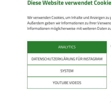
Diese Website verwendet Cooki
Senioren Wandern
Wir verwenden Cookies, um Inhalte und Anzeigen zu p
Außerdem geben wir Informationen zu Ihrer Verwendu
Informationen möglicherweise mit weiteren Daten zu
Gruppenabende der Wanderer
Jeden ersten Dienstag im Monat um
ANALYTICS
Auskunft erteilt: Werner Lindenber
DATENSCHUTZERKLÄRUNG FÜR INSTAGRAM
SYSTEM
YOUTUBE VIDEOS
Sektion
Mitglied werden
Mitgliedsbeiträge