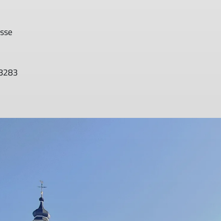
asse
08283