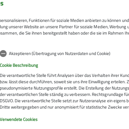
es
ersonalisieren, Funktionen für soziale Medien anbieten zu können und 
ng unserer Website an unsere Partner für soziale Medien, Werbung un
sammen, die Sie ihnen bereitgestellt haben oder die sie im Rahmen I
 18:30 Uhr im Sektionszentrum Stresemannstr. 17 in Sol
Akzeptieren (Übertragung von Nutzerdaten und Cookie)
g Tel. 0212 – 42626
Cookie Beschreibung
Die verantwortliche Stelle führt Analysen über das Verhalten ihrer K
bzw. lässt diese durchführen, soweit sie uns ihre Einwilligung erteile
pseudonymisierte Nutzungsprofile erstellt. Die Erstellung der Nutzungs
der verantwortlichen Stelle ständig zu verbessern. Rechtsgrundlage für di
DSGVO. Die verantwortliche Stelle setzt zur Nutzeranalyse ein eigens 
Dritte weitergegeben und nur anonymisiert für statistische Zwecke ver
Verwendete Cookies