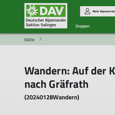
Mein.Alpenverei
Gruppen
Home
Familiengruppe
Das Team
Hochtourengruppe
Ehrenamt
Langstrecke
Berichte Hochtouren
Berichte LSW
Wandern: Auf der K
nach Gräfrath
(20240128Wandern)