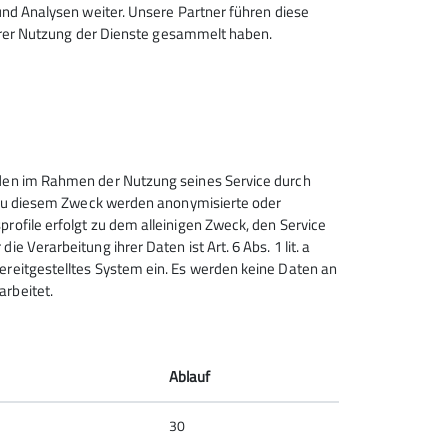
d Analysen weiter. Unsere Partner führen diese
hrer Nutzung der Dienste gesammelt haben.
ingen-Wald
unden im Rahmen der Nutzung seines Service durch
n. Zu diesem Zweck werden anonymisierte oder
profile erfolgt zu dem alleinigen Zweck, den Service
e Verarbeitung ihrer Daten ist Art. 6 Abs. 1 lit. a
Sektion Solingen im Deutschen
bereitgestelltes System ein. Es werden keine Daten an
Alpenverein e.V.
arbeitet.
Stresemannstr.17
42719 Solingen
Telefon +4921222665165
Ablauf
30