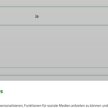
Ja
arczinski@gmx.de
es
ersonalisieren, Funktionen für soziale Medien anbieten zu können und 