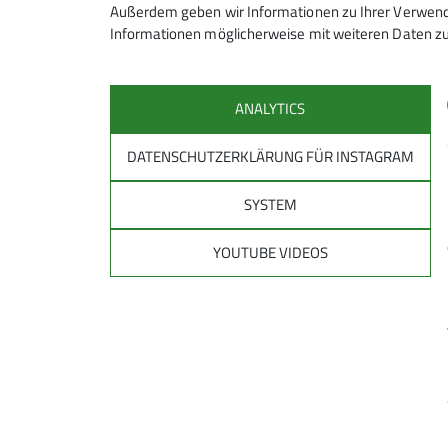
Außerdem geben wir Informationen zu Ihrer Verwendu
Informationen möglicherweise mit weiteren Daten zu
Gruppenabende der Wanderer
Jeden ersten Dienstag im Monat um
ANALYTICS
Auskunft erteilt: Werner Lindenber
DATENSCHUTZERKLÄRUNG FÜR INSTAGRAM
SYSTEM
YOUTUBE VIDEOS
Sektion
Mitglied werden
Mitgliedsbeiträge