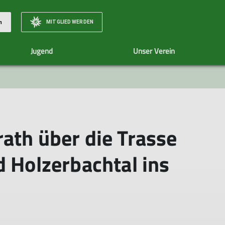
MITGLIED WERDEN
n
Jugend
Unser Verein
nwandern
Unsere Termine
Wandern15km+
Mitgliedschaft
Wandern
Naturerlebnisgr
Über Uns
Senioren
ath über die Trasse
d Holzerbachtal ins