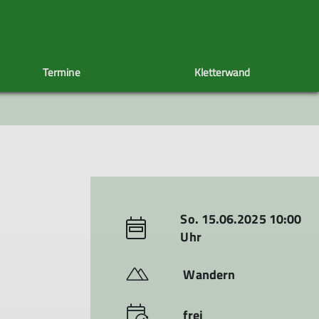
Termine
Kletterwand
uppe
Radlergruppe
Sektionsheft
Spieletreff
CRASHCAST
Wintergruppe
60+
So. 15.06.2025 10:00
Uhr
Wandern
frei