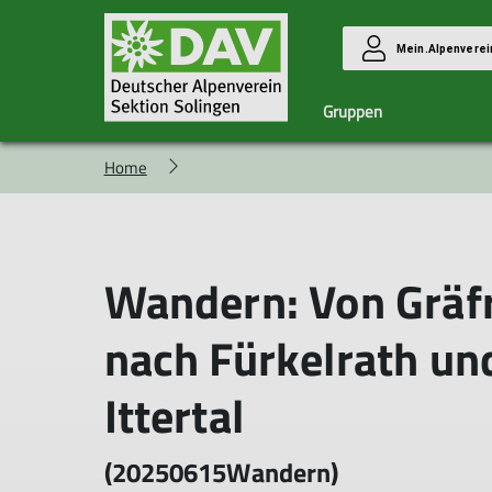
Mein.Alpenverei
Gruppen
Home
Familiengruppe
Das Team
Hochtourengruppe
Ehrenamt
Langstrecke
Berichte Hochtouren
Berichte LSW
Wandern: Von Gräfr
nach Fürkelrath un
Ittertal
(20250615Wandern)