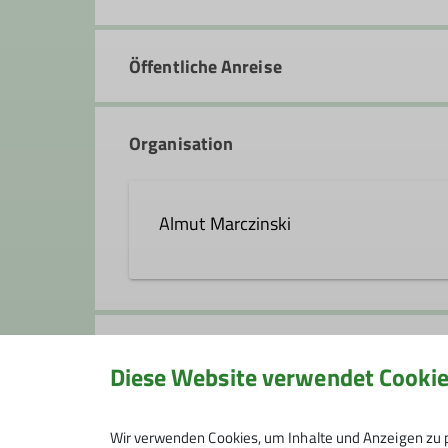
Öffentliche Anreise
Organisation
Almut Marczinski
0212 4908283
almut.m
Gruppe
Diese Website verwendet Cooki
Ämter
Senioren Wandern
Wanderleiter/-in
Wir verwenden Cookies, um Inhalte und Anzeigen zu p