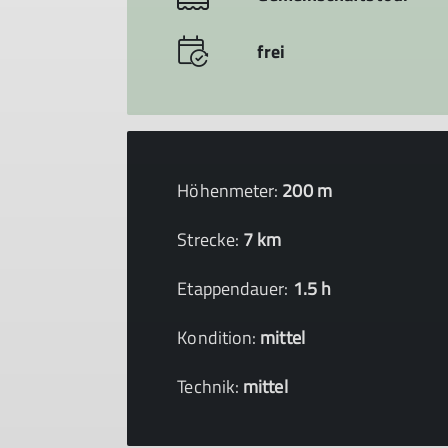
frei
Höhenmeter:
200 m
Strecke:
7 km
Etappendauer:
1.5 h
Kondition:
mittel
Technik:
mittel