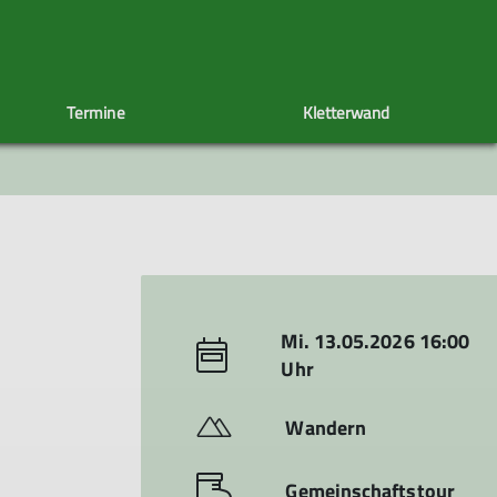
Termine
Kletterwand
uppe
Radlergruppe
Sektionsheft
Spieletreff
CRASHCAST
Wintergruppe
60+
Mi. 13.05.2026 16:00
Uhr
Wandern
Gemeinschaftstour