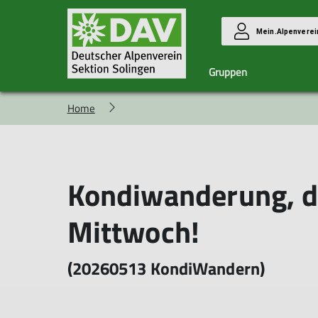
Mein.Alpenverei
Gruppen
Home
Familiengruppe
Das Team
Hochtourengruppe
Ehrenamt
Langstrecke
Berichte Hochtouren
Berichte LSW
Kondiwanderung, d
Mittwoch!
(20260513 KondiWandern)