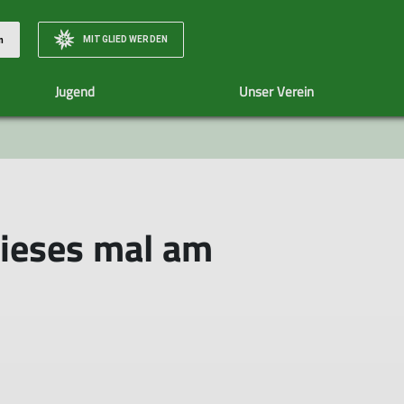
MITGLIED WERDEN
n
Jugend
Unser Verein
nwandern
Unsere Termine
Wandern15km+
Mitgliedschaft
Wandern
Naturerlebnisgr
Über Uns
Senioren
ieses mal am