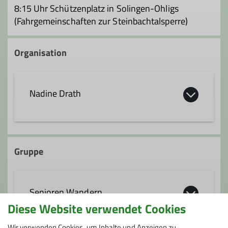
8:15 Uhr Schützenplatz in Solingen-Ohligs
(Fahrgemeinschaften zur Steinbachtalsperre)
Organisation
Nadine Drath
0212 65003457
Gruppe
017654650399
nadine.drath@solingen-alpin.de
Senioren Wandern
Diese Website verwendet Cookies
Ämter
Wir verwenden Cookies, um Inhalte und Anzeigen zu