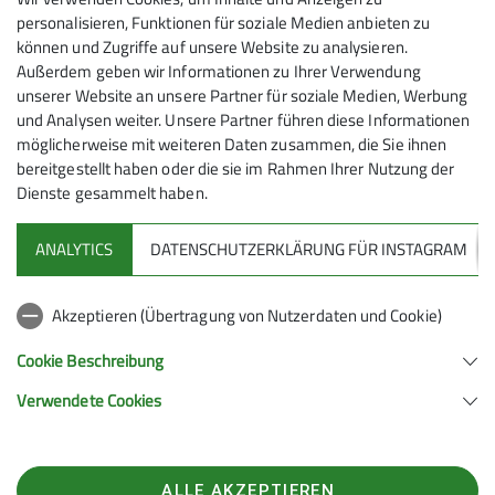
Gruppenabende der Wanderer
personalisieren, Funktionen für soziale Medien anbieten zu
Jeden ersten Dienstag im Monat um
Anmeldung ab / bis
können und Zugriffe auf unsere Website zu analysieren.
Wanderleiter/-in
18:30 Uhr im Sektionszentrum
Außerdem geben wir Informationen zu Ihrer Verwendung
Stresemannstr. 17 in Solingen-Wald
unserer Website an unsere Partner für soziale Medien, Werbung
17.08.2025 / 19.09.2025
Auskunft erteilt: Werner Lindenberg Tel.
und Analysen weiter. Unsere Partner führen diese Informationen
möglicherweise mit weiteren Daten zusammen, die Sie ihnen
0212 – 42626
Maximale Teilnehmeranzahl
bereitgestellt haben oder die sie im Rahmen Ihrer Nutzung der
Dienste gesammelt haben.
16
ANALYTICS
DATENSCHUTZERKLÄRUNG FÜR INSTAGRAM
Akzeptieren (Übertragung von Nutzerdaten und Cookie)
Cookie Beschreibung
Sektion
Verwendete Cookies
Sektion Solingen im Deutschen Alpenverein e.V.
ALLE AKZEPTIEREN