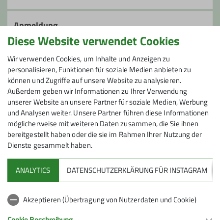
Wanderleiter/-in
Gruppenleiter/-in
Langstreckenwanderungen (LSW) sind
sportliche Wanderungen, auf denen meist
Anmeldung
zusätzlich noch Höhenmeter bewältigt
Diese Website verwendet Cookies
werden müssen. Wir bieten Euch drei
Anfrage senden
Kategorien: LSW light für Einsteiger – hier
Wir verwenden Cookies, um Inhalte und Anzeigen zu
personalisieren, Funktionen für soziale Medien anbieten zu
wandern wir ca. 21 km. LSW zwischen 25
Anmeldung ab / bis
können und Zugriffe auf unsere Website zu analysieren.
und 35 km sowie sehr sportliche LSW
Außerdem geben wir Informationen zu Ihrer Verwendung
plus ab 35 km. Ob Ausprobierer,
unserer Website an unsere Partner für soziale Medien, Werbung
22.05.2026 / 19.06.2026
sportlicher Wanderer oder
und Analysen weiter. Unsere Partner führen diese Informationen
Wanderverrückter, jeder ist eingeladen
möglicherweise mit weiteren Daten zusammen, die Sie ihnen
bei uns mitzuwandern. Gäste, die noch
Maximale Teilnehmeranzahl
bereitgestellt haben oder die sie im Rahmen Ihrer Nutzung der
kein DAV-Mitglied sind, sind ebenfalls
Dienste gesammelt haben.
herzlich willkommen!
15
Für alle Wanderungen gilt:
ANALYTICS
DATENSCHUTZERKLÄRUNG FÜR INSTAGRAM
Rucksackverpflegung, ausreichend
Wasser, ggf. Wanderstöcke, festes
Akzeptieren (Übertragung von Nutzerdaten und Cookie)
Schuhwerk, gute Kondition und die Bitte
um vorherige Anmeldung bei der
Cookie Beschreibung