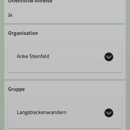
Öffentliche Anreise
Ja
Organisation
Anke Steinfeld
+49 163 7727270
Gruppe
anke.steinfeld@solingen-alpin.de
Langstreckenwandern
Ämter