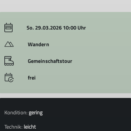
So. 29.03.2026 10:00 Uhr
Wandern
Gemeinschaftstour
frei
Kondition:
gering
Technik:
leicht