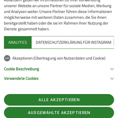
Gruppe
almut.marczinski@gmx.de
unserer Website an unsere Partner für soziale Medien, Werbung
und Analysen weiter. Unsere Partner führen diese Informationen
möglicherweise mit weiteren Daten zusammen, die Sie ihnen
Senioren Wandern
bereitgestellt haben oder die sie im Rahmen Ihrer Nutzung der
Ämter
Dienste gesammelt haben.
Wanderleiter/-in
ANALYTICS
DATENSCHUTZERKLÄRUNG FÜR INSTAGRAM
Gruppenabende der Wanderer
Jeden ersten Dienstag im Monat um
18:30 Uhr im Sektionszentrum
Akzeptieren (Übertragung von Nutzerdaten und Cookie)
Stresemannstr. 17 in Solingen-Wald
Cookie Beschreibung
Auskunft erteilt: Werner Lindenberg Tel.
Sektion
0212 – 42626
Verwendete Cookies
Sektion Solingen im Deutschen Alpenverein e.V.
ALLE AKZEPTIEREN
Stresemannstr.17
42719 Solingen
Telefon +4921222665165
AUSGEWÄHLTE AKZEPTIEREN