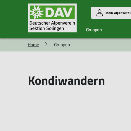
Mein.Alpenverei
Gruppen
Home
Gruppen
Familiengruppe
Das Team
Hochtourengruppe
Ehrenamt
Langstrecke
Berichte Hochtouren
Berichte LSW
Kondiwandern