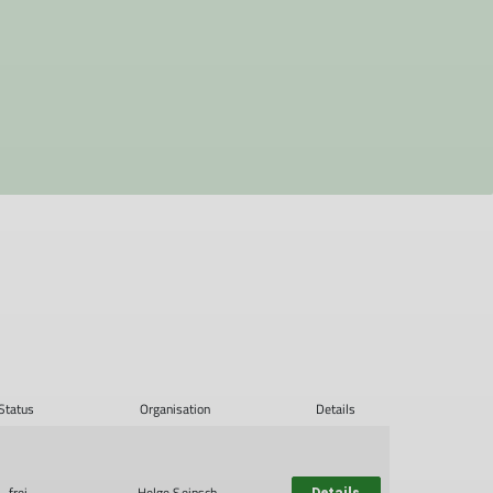
Status
Organisation
Details
frei
Helge Seinsch
Details