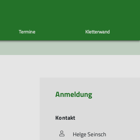
Termine
Kletterwand
uppe
Radlergruppe
Sektionsheft
Spieletreff
CRASHCAST
Wintergruppe
60+
Anmeldung
Kontakt
Helge Seinsch