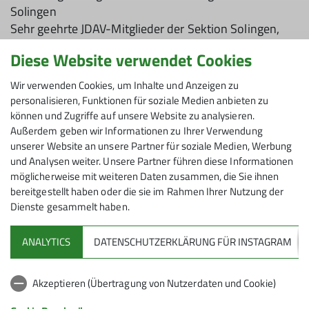
Solingen
Sehr geehrte JDAV-Mitglieder der Sektion Solingen,
Jugendleiter*innen, Funktionsträger*innen und
Diese Website verwendet Cookies
Leiter*innen der Kinder- und Jugendgruppen,
Wir verwenden Cookies, um Inhalte und Anzeigen zu
hiermit laden wir euch herzlich zur
personalisieren, Funktionen für soziale Medien anbieten zu
Jugendvollversammlung der Sektion Solingen am
können und Zugriffe auf unsere Website zu analysieren.
26.09.2024 um 18Uhr ein.
Außerdem geben wir Informationen zu Ihrer Verwendung
unserer Website an unsere Partner für soziale Medien, Werbung
Die Vollversammlung findet im Vogelfrei (erste
und Analysen weiter. Unsere Partner führen diese Informationen
Sporthalle des Schulzentrum Vogelsang, Vogelsang
möglicherweise mit weiteren Daten zusammen, die Sie ihnen
42653 Solingen) statt.
bereitgestellt haben oder die sie im Rahmen Ihrer Nutzung der
Dienste gesammelt haben.
1. Begrüßung
2. Wahl des Protokollführers/der Protokollführerin
ANALYTICS
DATENSCHUTZERKLÄRUNG FÜR INSTAGRAM
3. Feststellung der Beschlussfähigkeit
4. Aussprache über die neue Jugendordnung
Akzeptieren (Übertragung von Nutzerdaten und Cookie)
5. Beschluss sektionseigene Jugendordnung
6. Wahlen Jugendreferent/in bzw. Jugendreferent und